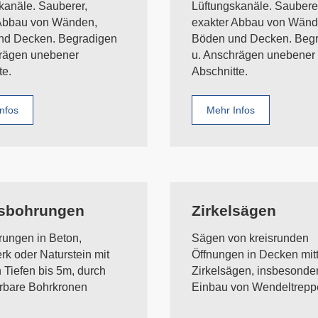
kanäle. Sauberer,
Lüftungskanäle. Saubere
 Abbau von Wänden,
exakter Abbau von Wänd
nd Decken. Begradigen
Böden und Decken. Beg
rägen unebener
u. Anschrägen unebener
te.
Abschnitte.
nfos
Mehr Infos
sbohrungen
Zirkelsägen
ungen in Beton,
Sägen von kreisrunden
k oder Naturstein mit
Öffnungen in Decken mitt
 Tiefen bis 5m, durch
Zirkelsägen, insbesonde
rbare Bohrkronen
Einbau von Wendeltrepp