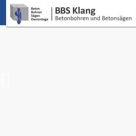
Betonbohren,
Betonsägen
u
Betonrückbau
bundesweit
mi
in
Potsdam
Zeit ist Geld: Diamantbohren- und sägen ist
konkurrenzlos schnell. Selbst stark armierter B
in Rekordzeit zertrennt. Unproduktive Leerlaufze
es bei uns nicht.
MEHR INFOS