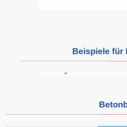
Beispiele fü
Seilsägen eines
Stahlbetonblocks und
Abtransport
Betonb
MEHR INFOS