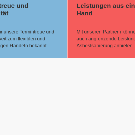
treue und
Leistungen aus ein
ität
Hand
ür unsere Termintreue und
Mit unseren Partnern könne
eit zum flexiblen und
auch angrenzende Leistun
igen Handeln bekannt.
Asbestsanierung anbieten.