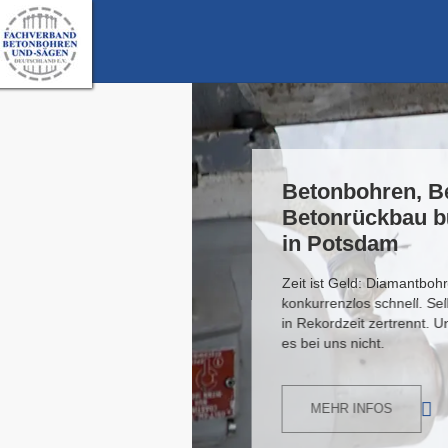
nd
t
Sitz
eton wird
it gibt