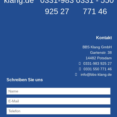
klang.de
0331-983
0331 - 550
925 27
771 46
Kontakt
BBS Klang GmbH
Gartenstr. 38
14482 Potsdam
0331-983 925 27
0331 550 771 46
info@bbs-klang.de
Schreiben Sie uns